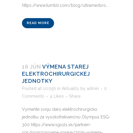
https://www.tumblr.com/blog/ultramedsro...
READ MORE
16 JÚN
VÝMENA STAREJ
ELEKTROCHIRURGICKEJ
JEDNOTKY
Posted at 10:05h
in
Aktuality
by
admin
0
Comments
4
Likes
Share
Vymeňte svoju starú elektrochirurgickú
jednotku za vysokofrekvenčnú Olympus ESG-
300 https://www.sgssls.sk/partneri-
sgs/sponzorovana-sprava/2019-vymena-