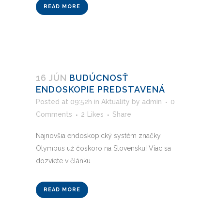
READ MORE
16 JÚN
BUDÚCNOSŤ
ENDOSKOPIE PREDSTAVENÁ
Posted at 09:52h
in
Aktuality
by
admin
0
Comments
2
Likes
Share
Najnovšia endoskopický systém značky
Olympus už čoskoro na Slovensku! Viac sa
dozviete v článku...
READ MORE