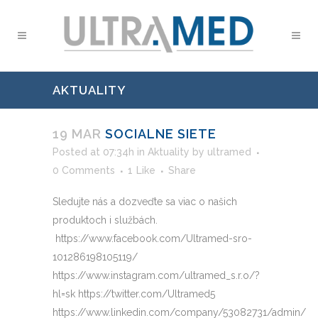
AKTUALITY
19 MAR
SOCIALNE SIETE
Posted at 07:34h
in
Aktuality
by
ultramed
0 Comments
1
Like
Share
Sledujte nás a dozveďte sa viac o našich
produktoch i službách.
https://www.facebook.com/Ultramed-sro-
101286198105119/
https://www.instagram.com/ultramed_s.r.o/?
hl=sk https://twitter.com/Ultramed5
https://www.linkedin.com/company/53082731/admin/