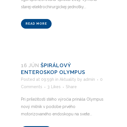
starej-elektrochirurgickej-jednotky...
READ MORE
16 JÚN
ŠPIRÁLOVÝ
ENTEROSKOP OLYMPUS
Posted at 09:59h
in
Aktuality
by
admin
0
Comments
3
Likes
Share
Pri príležitosti stého výročia prináša Olympus
nový míľnik v podobe prvého
motorizovaného endoskopu na svete...