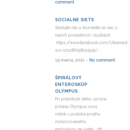
comment
SOCIALNE SIETE
Sledujte nás a dozveďte sa viac o
našich produktoch i službách.
https://www.facebook.com/Ultramed-
sro-101286198105119/ ...
19 marca, 2021
No comment
ŠPIRÁLOVÝ
ENTEROSKOP
OLYMPUS
Pri príležitosti stého výročia
prináša Olympus nový
míľnik v podobe prvého
motorizovaného
endoskopu na svete…. htt...