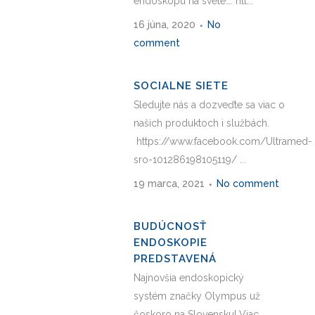
endoskopu na svete…. htt...
16 júna, 2020
No
comment
SOCIALNE SIETE
Sledujte nás a dozveďte sa viac o
našich produktoch i službách.
https://www.facebook.com/Ultramed-
sro-101286198105119/ ...
19 marca, 2021
No comment
BUDÚCNOSŤ
ENDOSKOPIE
PREDSTAVENÁ
Najnovšia endoskopický
systém značky Olympus už
čoskoro na Slovensku! Viac