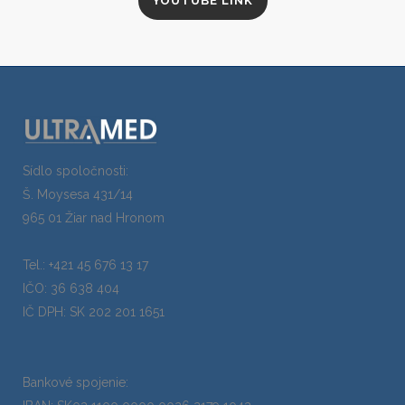
YOUTUBE LINK
Sídlo spoločnosti:
Š. Moysesa 431/14
965 01 Žiar nad Hronom
Tel.: +421 45 676 13 17
IČO: 36 638 404
IČ DPH: SK 202 201 1651
Bankové spojenie: